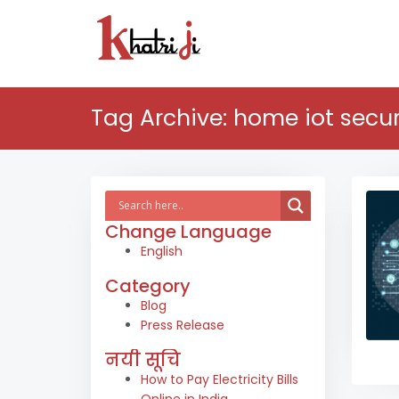
Tag Archive: home iot secur
Change Language
English
Category
Blog
Press Release
नयी सूचि
How to Pay Electricity Bills
Online in India